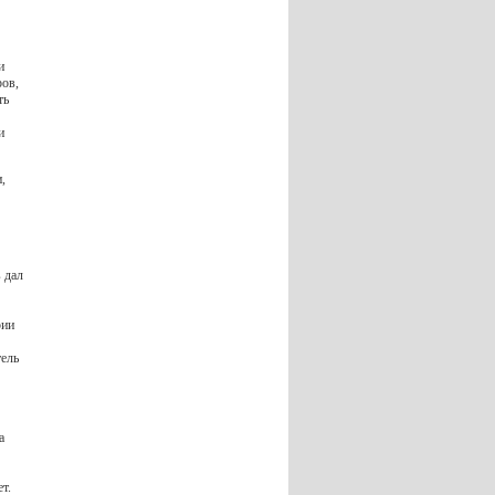
и
ров,
ть
и
,
 дал
рии
тель
а
т.