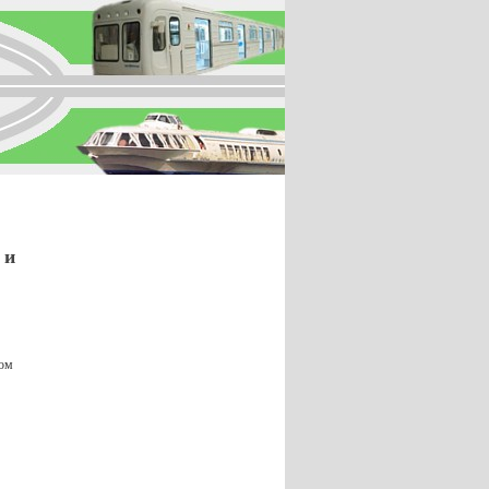
 и
ром