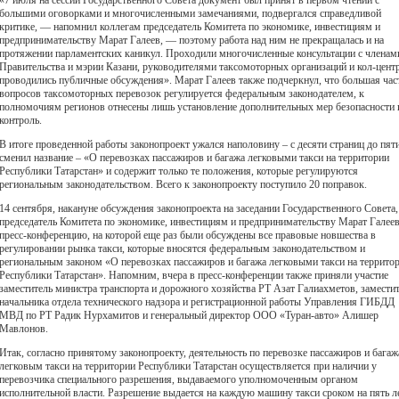
«7 июля на сессии Государственного Совета документ был принят в первом чтении с
большими оговорками и многочисленными замечаниями, подвергался справедливой
критике, — напомнил коллегам председатель Комитета по экономике, инвестициям и
предпринимательству Марат Галеев, — поэтому работа над ним не прекращалась и на
протяжении парламентских каникул. Проходили многочисленные консультации с членам
Правительства и мэрии Казани, руководителями таксомоторных организаций и кол-цент
проводились публичные обсуждения». Марат Галеев также подчеркнул, что большая час
вопросов таксомоторных перевозок регулируется федеральным законодателем, к
полномочиям регионов отнесены лишь установление дополнительных мер безопасности 
контроль.
В итоге проведенной работы законопроект ужался наполовину – с десяти страниц до пяти
сменил название – «О перевозках пассажиров и багажа легковыми такси на территории
Республики Татарстан» и содержит только те положения, которые регулируются
региональным законодательством. Всего к законопроекту поступило 20 поправок.
14 сентября, накануне обсуждения законопроекта на заседании Государственного Совета,
председатель Комитета по экономике, инвестициям и предпринимательству Марат Галеев
пресс-конференцию, на которой еще раз были обсуждены все правовые новшества в
регулировании рынка такси, которые вносятся федеральным законодательством и
региональным законом «О перевозках пассажиров и багажа легковыми такси на террито
Республики Татарстан». Напомним, вчера в пресс-конференции также приняли участие
заместитель министра транспорта и дорожного хозяйства РТ Азат Галиахметов, замести
начальника отдела технического надзора и регистрационной работы Управления ГИБДД
МВД по РТ Радик Нурхамитов и генеральный директор ООО «Туран-авто» Алишер
Мавлонов.
Итак, согласно принятому законопроекту, деятельность по перевозке пассажиров и багаж
легковым такси на территории Республики Татарстан осуществляется при наличии у
перевозчика специального разрешения, выдаваемого уполномоченным органом
исполнительной власти. Разрешение выдается на каждую машину такси сроком на пять ле