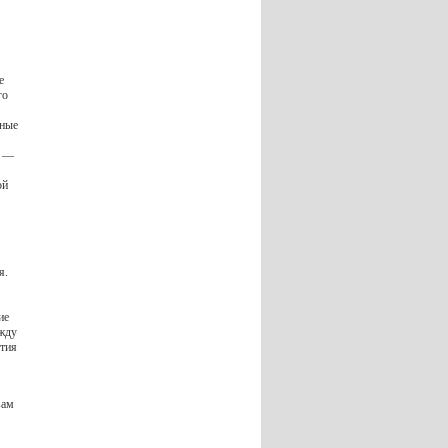
е
го
нные
т —
ой
я.
ие
ежду
ятия
вам