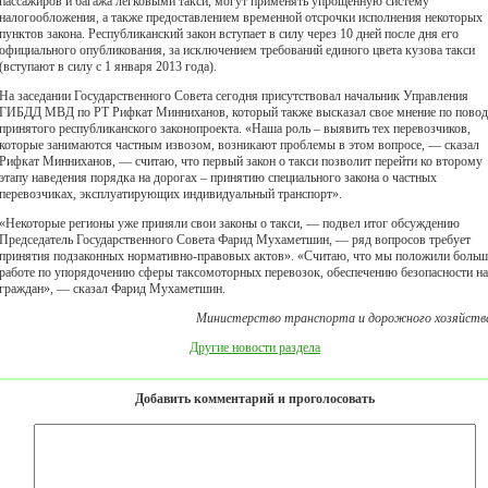
пассажиров и багажа легковыми такси, могут применять упрощенную систему
налогообложения, а также предоставлением временной отсрочки исполнения некоторых
пунктов закона. Республиканский закон вступает в силу через 10 дней после дня его
официального опубликования, за исключением требований единого цвета кузова такси
(вступают в силу с 1 января 2013 года).
На заседании Государственного Совета сегодня присутствовал начальник Управления
ГИБДД МВД по РТ Рифкат Минниханов, который также высказал свое мнение по пово
принятого республиканского законопроекта. «Наша роль – выявить тех перевозчиков,
которые занимаются частным извозом, возникают проблемы в этом вопросе, — сказал
Рифкат Минниханов, — считаю, что первый закон о такси позволит перейти ко второму
этапу наведения порядка на дорогах – принятию специального закона о частных
перевозчиках, эксплуатирующих индивидуальный транспорт».
«Некоторые регионы уже приняли свои законы о такси, — подвел итог обсуждению
Председатель Государственного Совета Фарид Мухаметшин, — ряд вопросов требует
принятия подзаконных нормативно-правовых актов». «Считаю, что мы положили боль
работе по упорядочению сферы таксомоторных перевозок, обеспечению безопасности н
граждан», — сказал Фарид Мухаметшин.
Министерство транспорта и дорожного хозяйств
Другие новости раздела
Добавить комментарий и проголосовать