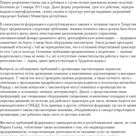
Первое разрешение (также как и дубликат в случае потери оригинала) можно получить
бесплатно до 1 января 2013 года. Далее форму разрешения, срок его действия, порядок
выдачи и переоформления, сумму оплаты и структуру реестра выданных разрешений
определяет Кабинет Министров республики.
В совокупности федерального и республиканского законов к легковым такси в Татарстан
будут предъявляться следующие требования: машина легкового такси должна быть бело
или желтого цвета, иметь левостороннее расположение рулевого управления,
опознавательный фонарь оранжевого цвета, цетографическую композицию — традицио
«шашечки» по борту, а также быть оборудована таксометром. Такси должно проходить
плановый техосмотр с той же периодичностью, что и остальной общественный транспор
то есть 1 раз в полгода. Основные требования предъявляемые к водителям — наличие
водительского стажа не менее 3-х лет и отсутствие совместительства работы в такси с ин
деятельностью — норма, давно присутствующая в Трудовом кодексе.
Контроль за соблюдением требований к организации таксомоторных перевозок
осуществляется путем проведения плановых и внеплановых документарных и выездных
проверок. У таксистов могут проверить наличие разрешения, а также путевого листа с
отметками о прохождении предрейсового медосмотра водителя и техосмотра автомобил
Наряду с жестким контролем у таксомоторов могут появиться и преимущества по
отношению к остальному личному автотранспорту. Диалог о предоставлении таких
преференций, как специальные оборудование специальные осановочные площадки и снят
запретана движение по полосам для рейсового транспорта для такси, активно ведется м
законодателями и ГИБДД. Есть примеры и других субъектов федерации, где после прин
регионального закона таксомоторные компании, объединившись в саморугулирующиеся
организации, уже добились таких льгот от местных властей.
Жесткость требований федерального законодательства в республиканском законе, по сло
Марата Галева, «облегчена» также положением о том, что индивидуальные
предприниматели, осуществляющие деятельность по оказанию услуг по перевозке