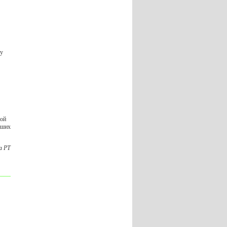
ду
шой
аших
а РТ