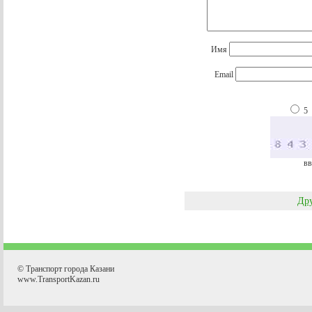
Имя
Email
5
вв
Дру
© Транспорт города Казани
www.TransportKazan.ru