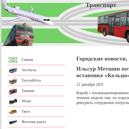
Трансп
Городские новости,
Главная
Ильсур Метшин пот
Автобусы
остановке «Кольцо
Троллейбусы
12 декабря 2011
Трамваи
Борьбу с несанкционированно
течение недели там, по пору
Метро
дежурить сотрудники патруль
Такси
Железная дорога