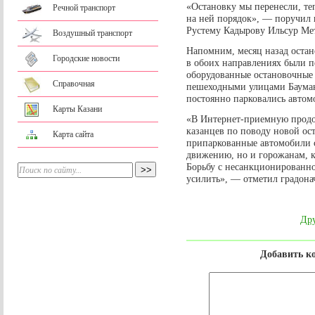
«Остановку мы перенесли, те
Речной транспорт
на ней порядок», — поручил
Рустему Кадырову Ильсур Ме
Воздушный транспорт
Напомним, месяц назад оста
Городские новости
в обоих направлениях были пе
оборудованные остановочные
Справочная
пешеходными улицами Баумана
постоянно парковались автом
Карты Казани
«В Интернет-приемную продо
казанцев по поводу новой ост
Карта сайта
припаркованные автомобили с
движению, но и горожанам, ко
Борьбу с несанкционированно
усилить», — отметил градона
Дру
Добавить к