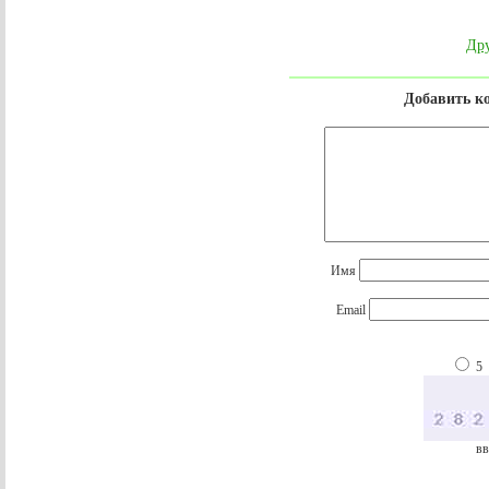
Дру
Добавить к
Имя
Email
5
вв