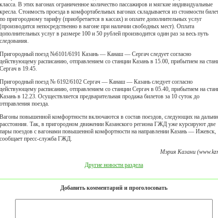
класса. В этих вагонах ограниченное количество пассажиров и мягкие индивидуальные
кресла. Стоимость проезда в комфортабельных вагонах складывается из стоимости биле
по пригородному тарифу (приобретается в кассах) и оплате дополнительных услуг
(производится непосредственно в вагоне при наличии свободных мест). Оплата
дополнительных услуг в размере 100 и 50 рублей производится один раз за весь путь
следования.
Пригородный поезд №6101/6191 Казань — Канаш — Сергач следует согласно
действующему расписанию, отправлением со станции Казань в 15.00, прибытием на ста
Сергач в 19.45.
Пригородный поезд № 6192/6102 Сергач — Канаш — Казань следует согласно
действующему расписанию, отправлением со станции Сергач в 05.40, прибытием на ста
Казань в 12.23. Осуществляется предварительная продажа билетов за 10 суток до
отправления поезда.
Вагоны повышенной комфортности включаются в состав поездов, следующих на дальни
расстояния. Так, в пригородном движении Казанского региона ГЖД уже курсируют две
пары поездов с вагонами повышенной комфортности на направлении Казань — Ижевск,
сообщает пресс-служба ГЖД.
Мэрия Казани (www.kzn
Другие новости раздела
Добавить комментарий и проголосовать