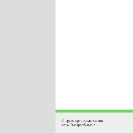
© Транспорт города Казани
www.TransportKazan.ru