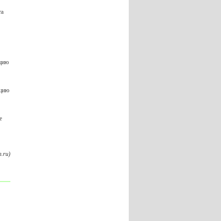
та
нцию
нцию
е
.ru)