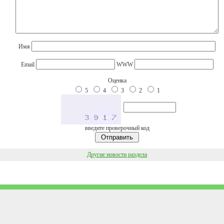
Имя
Email
WWW
Оценка
5
4
3
2
1
введите проверочный код
Другие новости раздела