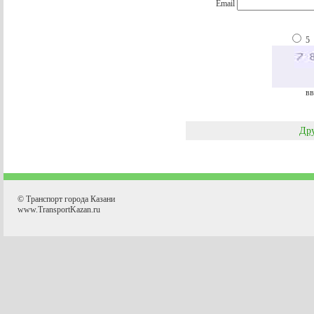
Email
5
вв
Дру
© Транспорт города Казани
www.TransportKazan.ru