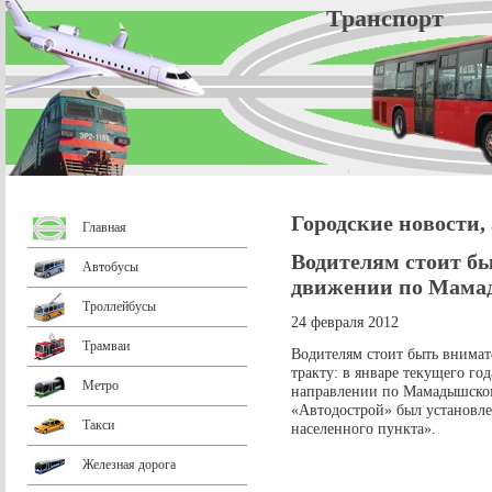
Трансп
Городские новости,
Главная
Водителям стоит б
Автобусы
движении по Мама
Троллейбусы
24 февраля 2012
Трамваи
Водителям стоит быть вним
тракту: в январе текущего го
Метро
направлении по Мамадышском
«Автодострой» был установле
Такси
населенного пункта».
Железная дорога