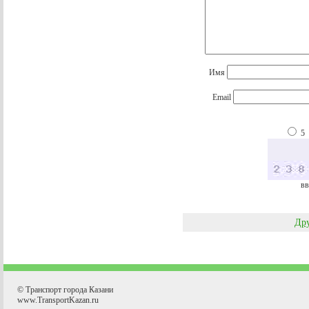
Имя
Email
5
вв
Дру
© Транспорт города Казани
www.TransportKazan.ru