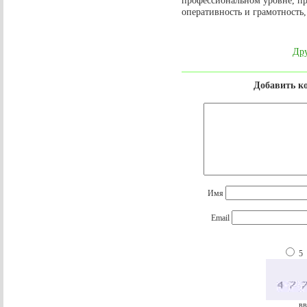
профессиональном уровне, пр
оперативность и грамотность
Дру
Добавить к
Имя
Email
5
вв