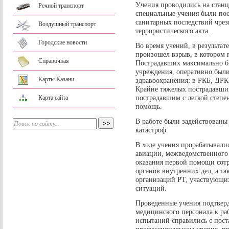
Учения проводились на станц
Речной транспорт
специальные учения были по
санитарных последствий чрез
Воздушный транспорт
террористического акта.
Городские новости
Во время учений, в результат
произошел взрыв, в котором 
Справочная
Пострадавших максимально б
учреждения, оперативно были
Карты Казани
здравоохранения: в РКБ, ДРК
Крайне тяжелых пострадавши
пострадавшим с легкой степе
Карта сайта
помощь.
В работе были задействованы
катастроф.
В ходе учения прорабатывал
авиации, межведомственного
оказания первой помощи сот
органов внутренних дел, а т
организаций РТ, участвующи
ситуаций.
Проведенные учения подтвер
медицинского персонала к ра
испытаний справились с пос