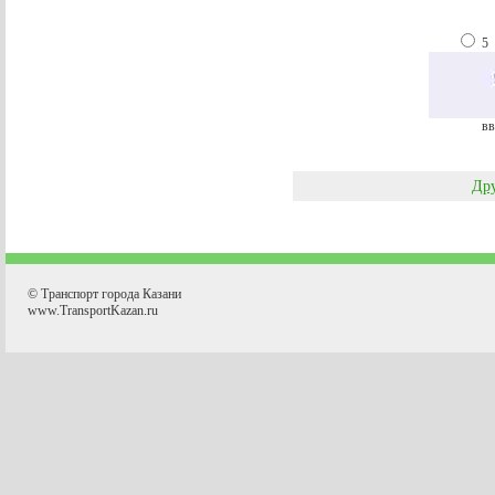
5
вв
Дру
© Транспорт города Казани
www.TransportKazan.ru