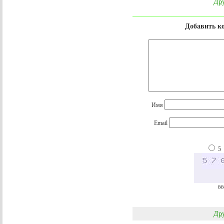
Дру
Добавить к
Имя
Email
5
вв
Дру