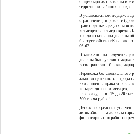
стационарных постов на въез
территории районов города.
В установленном порядке выд
ограничения) и разовые (срок
транспортных средств на осн
возмещения размера вреда. 
юридические лица должны об
благоустройства г.Казани» по 
06-62.
В заявлении на получение ра
должны быть указаны марка т
регистрационный знак, маршр
Перевозка без специального 
административного штрафа на
или лишение права управлени
четырех до шести месяцев; н
перевозку, — от 15 до 20 тыс
500 тысяч рублей.
Денежные средства, уплаченн
автомобильным дорогам город
финансирования работ по рем