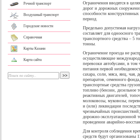
Ограничения вводятся в целя
Речной транспорт
дорог и дорожных сооружений
способности конструктивных 
Воздушный транспорт
период.
Городские новости
Предельно допустимая нагруз
составляет для одноосного тр
Справочная
транспортного средства – 5 т
тонны.
Карты Казани
Ограничение проезда не распр
осуществляющие международн
Карта сайта
перевозки автобусами, в том
питания первой необходимости
сахара, соли, мяса, яиц, чая,
препаратов, семенного фонда
транспортные средства грузо
топливо (бензин, дизельное т
реактивных двигателей, топоч
молоковозы, муковозы; перев
и (или) ликвидации последс
чрезвычайных происшествий;
дорожно-эксплуатационной т
проведении аварийно-восстан
Для контроля соблюдения вр
средств будут организованы 1