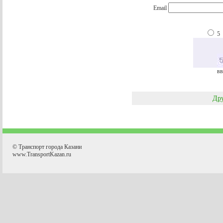
Email
5
вв
Дру
© Транспорт города Казани
www.TransportKazan.ru