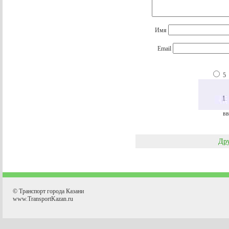
Имя
Email
5
вв
Дру
© Транспорт города Казани
www.TransportKazan.ru