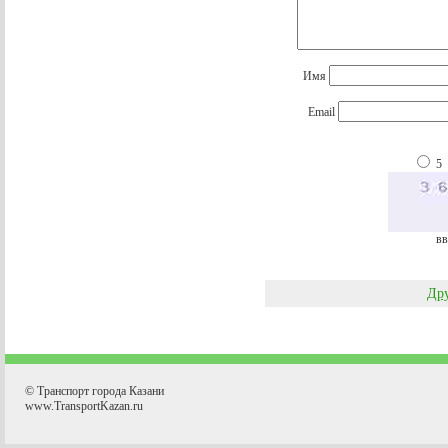
Имя
Email
5
вв
Дру
© Транспорт города Казани
www.TransportKazan.ru