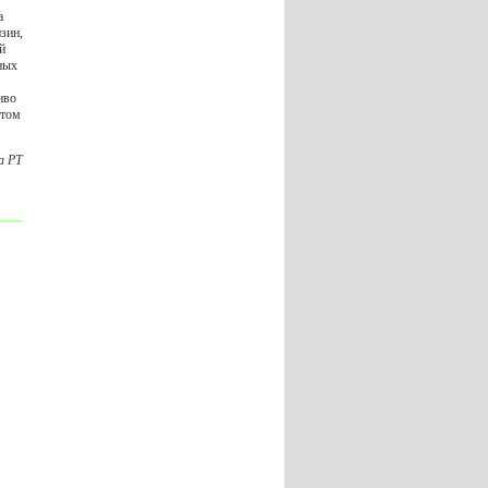
а
зин,
й
ных
иво
етом
а РТ