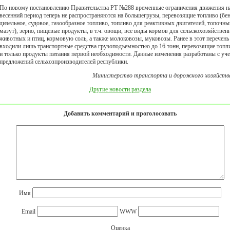
По новому постановлению Правительства РТ №288 временные ограничения движения н
весенний период теперь не распространяются на большегрузы, перевозящие топливо (бен
дизельное, судовое, газообразное топливо, топливо для реактивных двигателей, топочны
мазут), зерно, пищевые продукты, в т.ч. овощи, все виды кормов для сельскохозяйствен
животных и птиц, кормовую соль, а также молоковозы, муковозы. Ранее в этот перечень
входили лишь транспортные средства грузоподъемностью до 16 тонн, перевозящие топл
и только продукты питания первой необходимости. Данные изменения разработаны с уч
предложений сельхозпроизводителей республики.
Министерство транспорта и дорожного хозяйств
Другие новости раздела
Добавить комментарий и проголосовать
Имя
Email
WWW
Оценка