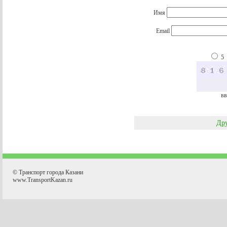
Имя
Email
5
вв
Дру
© Транспорт города Казани
www.TransportKazan.ru