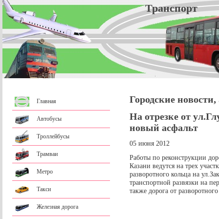
Трансп
Городские новости,
Главная
На отрезке от ул.Г
Автобусы
новый асфальт
Троллейбусы
05 июня 2012
Трамваи
Работы по реконструкции дор
Казани ведутся на трех участ
Метро
разворотного кольца на ул.За
транспортной развязки на пе
Такси
также дорога от разворотного
Железная дорога