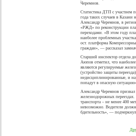
Черемнов.
Статистика ДТП с участием п
года таких случаев в Казани 
Александр Черемнов, в регио
«РЖД» по реконструкции пл
переходами. «В этом году пл
наиболее проблемных участка
ост. платформа Компрессорный
граждан», — рассказал замна
Старший инспектор отдела д
Аюпов отметил, что наиболе
являются регулируемые желе
(устройство защиты переезда)
недисциплинированные, и нар
попадут в опасную ситуацию
Александр Черемнов призвал
железнодорожных переездах.
транспорта – не менее 400 ме
невозможно. Водители должн
бдительность», — подчеркнул
Дру