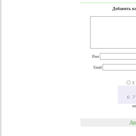
Добавить к
Имя
Email
5
вв
Дру