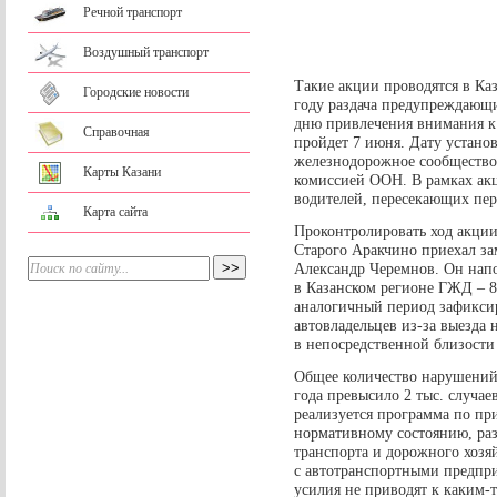
Речной транспорт
Воздушный транспорт
Такие акции проводятся в Ка
Городские новости
году раздача предупреждающ
дню привлечения внимания к
Справочная
пройдет 7 июня. Дату устано
железнодорожное сообщество
Карты Казани
комиссией ООН. В рамках акц
водителей, пересекающих пер
Карта сайта
Проконтролировать ход акции
Старого Аракчино приехал за
Александр Черемнов. Он нап
в Казанском регионе ГЖД – 8 
аналогичный период зафикси
автовладельцев из-за выезда 
в непосредственной близости
Общее количество нарушений 
года превысило 2 тыс. случае
реализуется программа по п
нормативному состоянию, ра
транспорта и дорожного хозя
с автотранспортными предпри
усилия не приводят к каким-