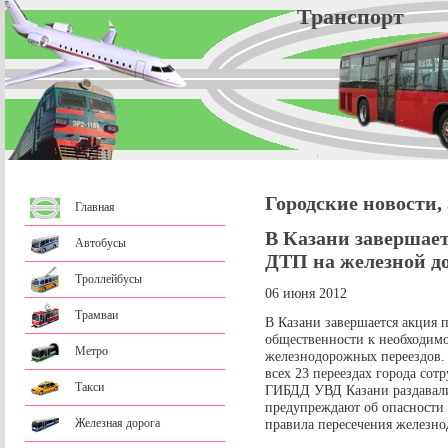
Трансп
Городские новости,
Главная
В Казани завершае
Автобусы
ДТП на железной д
Троллейбусы
06 июня 2012
Трамваи
В Казани завершается акция
общественности к необходим
Метро
железнодорожных переездов. 
всех 23 переездах города сот
Такси
ГИБДД УВД Казани раздавали
предупреждают об опасности 
Железная дорога
правила пересечения железно