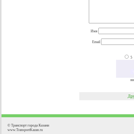
Имя
Email
5
вв
Дру
© Транспорт города Казани
www.TransportKazan.ru