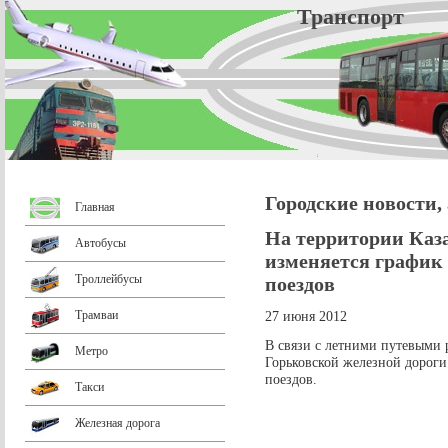
Трансп
Городские новости,
Главная
На территории Каз
Автобусы
изменяется график
Троллейбусы
поездов
Трамваи
27 июня 2012
В связи с летними путевыми 
Метро
Горьковской железной дорог
поездов.
Такси
Железная дорога