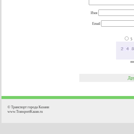
Имя
Email
5
вв
Дру
© Транспорт города Казани
www.TransportKazan.ru