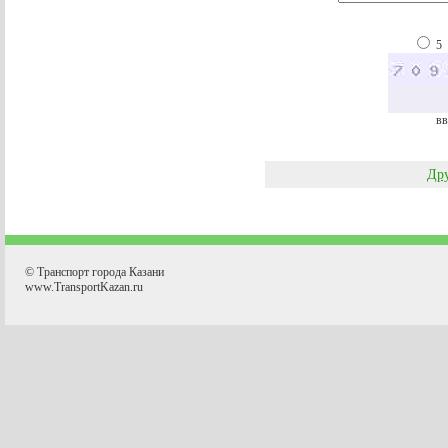
5
вв
Дру
© Транспорт города Казани
www.TransportKazan.ru