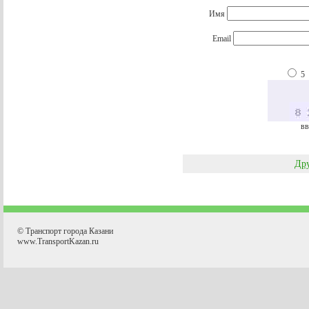
Имя
Email
5
вв
Дру
© Транспорт города Казани
www.TransportKazan.ru