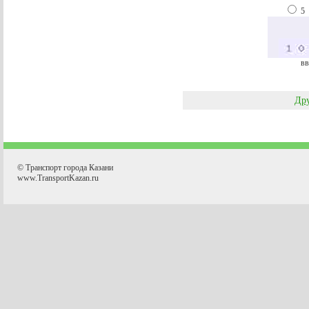
5
вв
Дру
© Транспорт города Казани
www.TransportKazan.ru