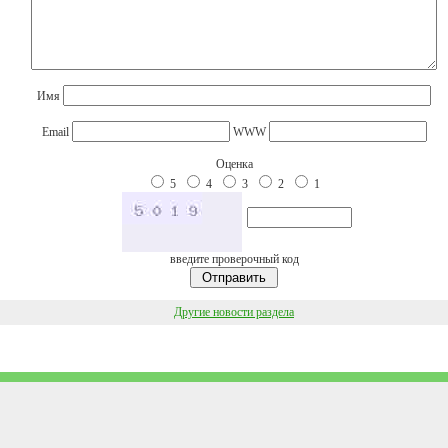
Имя
Email
WWW
Оценка
5
4
3
2
1
введите проверочный код
Другие новости раздела