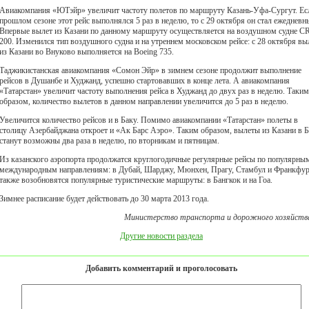
Авиакомпания «ЮТэйр» увеличит частоту полетов по маршруту Казань-Уфа-Сургут. Ес
прошлом сезоне этот рейс выполнялся 5 раз в неделю, то с 29 октября он стал ежедневн
Впервые вылет из Казани по данному маршруту осуществляется на воздушном судне C
200. Изменился тип воздушного судна и на утреннем московском рейсе: с 28 октября вы
из Казани во Внуково выполняется на Boeing 735.
Таджикистанская авиакомпания «Сомон Эйр» в зимнем сезоне продолжит выполнение
рейсов в Душанбе и Худжанд, успешно стартовавших в конце лета. А авиакомпания
«Татарстан» увеличит частоту выполнения рейса в Худжанд до двух раз в неделю. Таким
образом, количество вылетов в данном направлении увеличится до 5 раз в неделю.
Увеличится количество рейсов и в Баку. Помимо авиакомпании «Татарстан» полеты в
столицу Азербайджана откроет и «Ак Барс Аэро». Таким образом, вылеты из Казани в 
станут возможны два раза в неделю, по вторникам и пятницам.
Из казанского аэропорта продолжатся круглогодичные регулярные рейсы по популярны
международным направлениям: в Дубай, Шарджу, Мюнхен, Прагу, Стамбул и Франкфурт
также возобновятся популярные туристические маршруты: в Бангкок и на Гоа.
Зимнее расписание будет действовать до 30 марта 2013 года.
Министерство транспорта и дорожного хозяйств
Другие новости раздела
Добавить комментарий и проголосовать