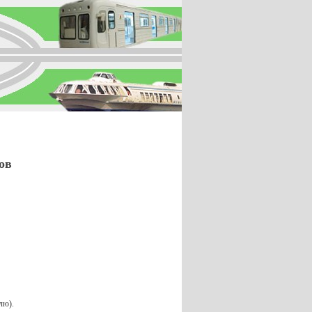
ов
лю).