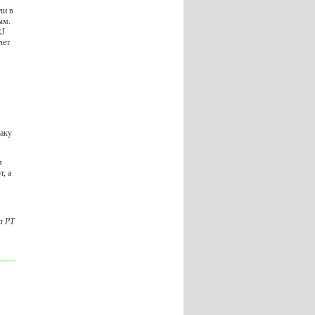
ли в
ым.
RJ
лет
Баку
м
, а
а РТ