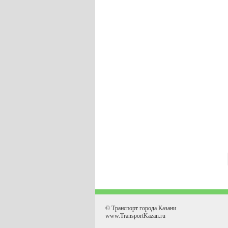
© Транспорт города Казани
www.TransportKazan.ru