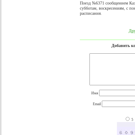
Поезд №6371 сообщением Каза
субботам, воскресениям, с по
расписания.
Дру
Добавить к
Имя
Email
5