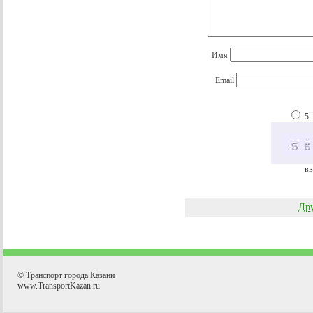
Имя
Email
5
вв
Дру
© Транспорт города Казани
www.TransportKazan.ru