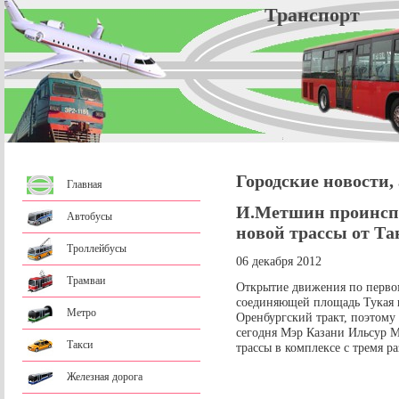
Трансп
Городские новости,
Главная
И.Метшин проинспе
Автобусы
новой трассы от Та
Троллейбусы
06 декабря 2012
Трамваи
Открытие движения по первом
соединяющей площадь Тукая и
Метро
Оренбургский тракт, поэтому 
сегодня Мэр Казани Ильсур М
Такси
трассы в комплексе с тремя р
Железная дорога