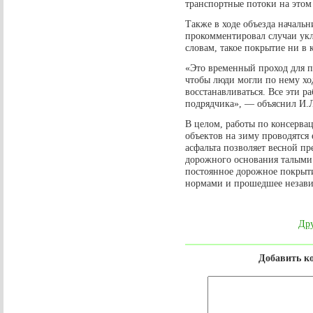
транспортные потоки на этом 
Также в ходе объезда началь
прокомментировал случаи укла
словам, такое покрытие ни в 
«Это временный проход для п
чтобы люди могли по нему ход
восстанавливаться. Все эти ра
подрядчика», — объяснил И.
В целом, работы по консерв
объектов на зиму проводятся
асфальта позволяет весной п
дорожного основания талыми 
постоянное дорожное покрыти
нормами и прошедшее незави
Дру
Добавить к