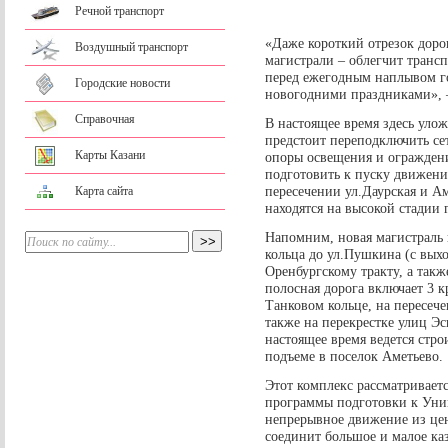
Речной транспорт
«Даже короткий отрезок доро
Воздушный транспорт
магистрали – облегчит тран
перед ежегодным наплывом г
Городские новости
новогодними праздниками», 
Справочная
В настоящее время здесь уло
предстоит переподключить се
Карты Казани
опоры освещения и ограждени
подготовить к пуску движени
пересечении ул.Даурская и А
Карта сайта
находятся на высокой стадии 
Напомним, новая магистраль 
кольца до ул.Пушкина (с вых
Оренбургскому тракту, а так
полосная дорога включает 3 к
Танковом кольце, на пересече
также на перекрестке улиц Эс
настоящее время ведется стр
подъеме в поселок Аметьево.
Этот комплекс рассматривает
программы подготовки к Унив
непрерывное движение из цен
соединит большое и малое каз