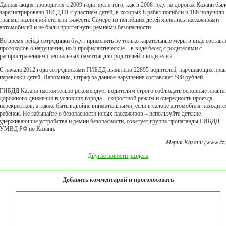
Данная акция проводится с 2009 года после того, как в 2008 году на дорогах Казани был
зарегистрировано 184 ДТП с участием детей, в которых 8 ребят погибли и 186 получили
травмы различной степени тяжести. Семеро из погибших детей являлись пассажирами
автомобилей и не были пристегнуты ремнями безопасности.
Во время рейда сотрудники будут применять не только карательные меры в виде составл
протоколов о нарушении, но и профилактические – в виде бесед с родителями с
распространением специальных памяток для родителей и водителей.
С начала 2012 года сотрудниками ГИБДД выявлено 22895 водителей, нарушающих прав
перевозки детей. Напомним, штраф за данное нарушение составляет 500 рублей.
ГИБДД Казани настоятельно рекомендует водителям строго соблюдать основные правил
дорожного движения в условиях города – скоростной режим и очередность проезда
перекрестков, а также быть вдвойне внимательными, если в салоне автомобиля находитс
ребенок. Не забывайте о безопасности юных пассажиров – используйте детские
удерживающие устройства и ремни безопасности, советует группа пропаганды ГИБДД
УМВД РФ по Казани.
Мэрия Казани (www.kzn
Другие новости раздела
Добавить комментарий и проголосовать