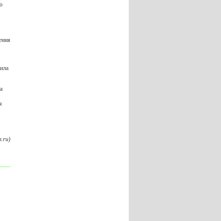
о
ения
ила
а
я
.ru)