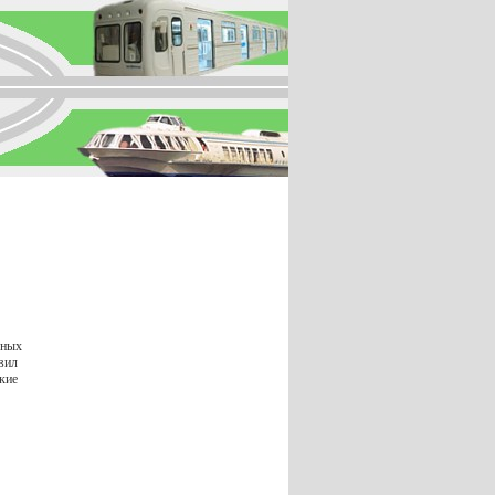
юных
вил
кие