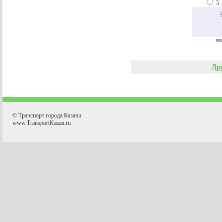
5
вв
Дру
© Транспорт города Казани
www.TransportKazan.ru