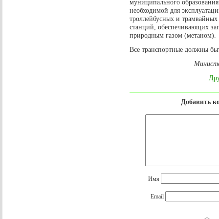
муниципального образования
необходимой для эксплуатаци
троллейбусных и трамвайных 
станций, обеспечивающих за
природным газом (метаном).
Все транспортные должны быт
Министе
Дру
Добавить к
Имя
Email