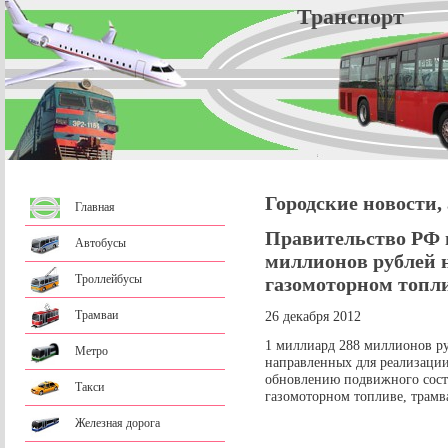
Трансп
Городские новости,
Главная
Правительство РФ 
Автобусы
миллионов рублей н
Троллейбусы
газомоторном топли
Трамваи
26 декабря 2012
1 миллиард 288 миллионов ру
Метро
направленных для реализации
обновлению подвижного сост
Такси
газомоторном топливе, трамв
Железная дорога