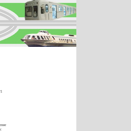
21
ение
с