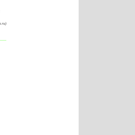
м
.ru)