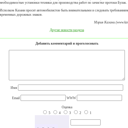
необходимостью установки техники для производства работ по зачистке протоки Булак.
Исполком Казани просит автомобилистов быть внимательными и следовать требования
временных дорожных знаков.
Мэрия Казани (www.kzn
Другие новости раздела
Добавить комментарий и проголосовать
Имя
Email
WWW
Оценка
5
4
3
2
1