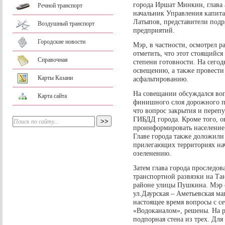
города Иршат Минкин, глава
Речной транспорт
начальник Управления капита
Латыпов, представители подр
Воздушный транспорт
предприятий.
Городские новости
Мэр, в частности, осмотрел р
отметить, что этот стоящийся
Справочная
степени готовности. На сегод
освещению, а также провести
Карты Казани
асфальтированию.
На совещании обсуждался воп
Карта сайта
финишного слоя дорожного п
что вопрос закрытия и перепу
ГИБДД города. Кроме того, о
проинформировать население 
Главе города также доложили 
прилегающих территориях нач
озеленению.
Затем глава города проследов
транспортной развязки на Та
районе улицы Пушкина. Мэр о
ул.Даурская – Аметьевская ма
настоящее время вопросы с с
«Водоканалом», решены. На р
подпорная стена из трех. Для