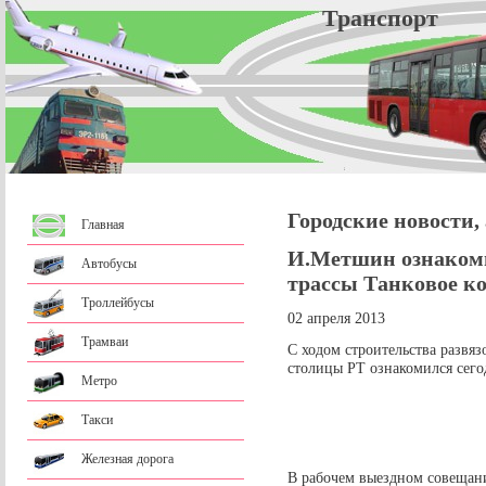
Трансп
Городские новости,
Главная
И.Метшин ознакоми
Автобусы
трассы Танковое к
Троллейбусы
02 апреля 2013
Трамваи
С ходом строительства развя
столицы РТ ознакомился сег
Метро
Такси
Железная дорога
В рабочем выездном совещан