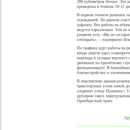
200 кубометров бетона. Эти р
проведены в течение 10-12 дн
В первом тоннеле развязки з
ограждений. На данном участ
асфальта. Все работы на объе
ведутся параллельно. Тем не 
развязке есть. «Вы не сегодня
соблюдать», – подчеркнул Ил
По графику идут работы на ра
конце апреля здесь планируе
перехода и укладке верхнего с
движение по пролетному стр
функционирует. В ближайших
благоустройству и озеленени
В перспективе данная развяз
транспортных узлов новой до
соединит улицу Пушкина с Т
дублером таких перегруженн
Оренбургский тракт.
Дру