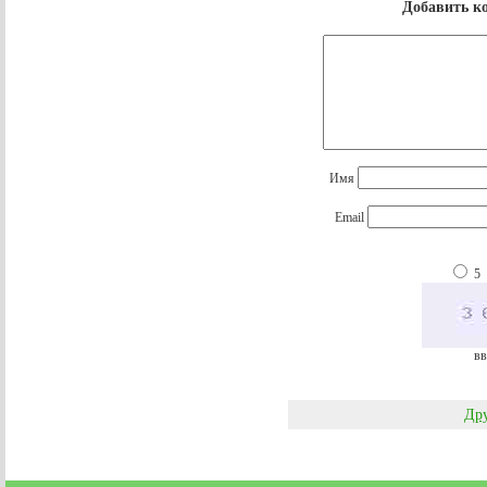
Добавить к
Имя
Email
5
вв
Дру