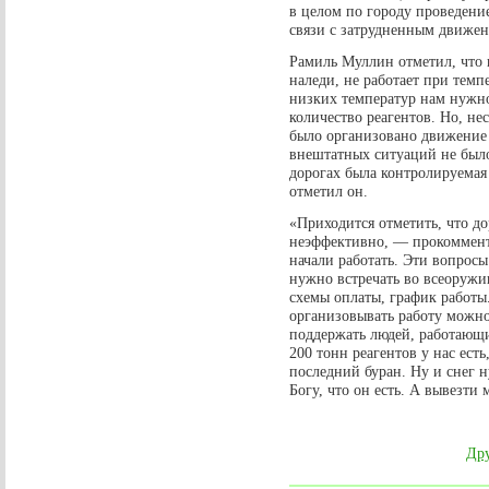
в целом по городу проведени
связи с затрудненным движен
Рамиль Муллин отметил, что 
наледи, не работает при темп
низких температур нам нужно
количество реагентов. Но, нес
было организовано движение
внештатных ситуаций не было
дорогах была контролируемая
отметил он.
«Приходится отметить, что д
неэффективно, — прокоммент
начали работать. Эти вопрос
нужно встречать во всеоружи
схемы оплаты, график работы
организовывать работу можн
поддержать людей, работающи
200 тонн реагентов у нас ест
последний буран. Ну и снег н
Богу, что он есть. А вывезти
Дру