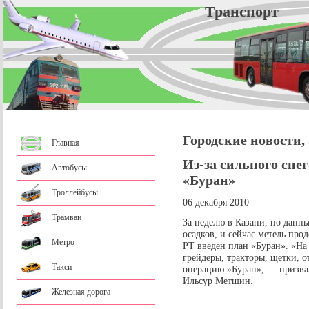
Трансп
Городские новости,
Главная
Из-за сильного сне
Автобусы
«Буран»
Троллейбусы
06 декабря 2010
Трамваи
За неделю в Казани, по данн
осадков, и сейчас метель про
Метро
РТ введен план «Буран». «На 
грейдеры, тракторы, щетки, о
Такси
операцию »Буран», — призва
Ильсур Метшин.
Железная дорога