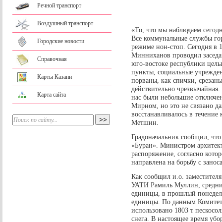
Речной транспорт
Воздушный транспорт
«То, что мы наблюдаем сегодн
Все коммунальные службы гор
Городские новости
режиме нон-стоп. Сегодня в 
Минниханов проводил заседа
Справочная
юго-востоке республики целые
пункты, социальные учрежден
Карты Казани
порваны, как спички, срезан
действительно чрезвычайная. 
Карта сайта
нас были небольшие отключен
Мирном, но это не связано д
восстанавливалось в течение
Метшин.
Градоначальник сообщил, что
«Буран». Министром архите
распоряжение, согласно котор
направлена на борьбу с занос
Как сообщил и.о. заместител
УАТИ Рамиль Муллин, средний
единицы, в прошлый понедель
единицы. По данным Комитета
использовано 1803 т пескосол
снега. В настоящее время убо