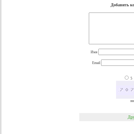
Добавить к
Имя
Email
5
вв
Дру