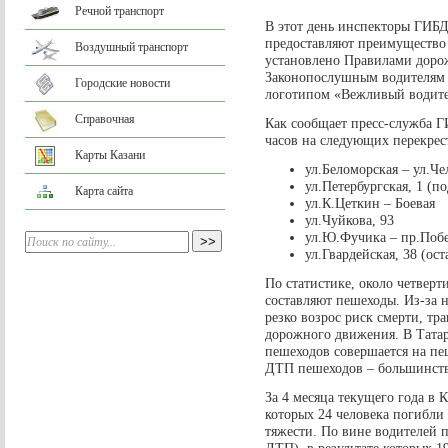
Речной транспорт
В этот день инспекторы ГИБД
предоставляют преимущество 
Воздушный транспорт
установлено Правилами доро
Законопослушным водителям 
Городские новости
логотипом «Вежливый водите
Справочная
Как сообщает пресс-служба Г
часов на следующих перекрес
Карты Казани
ул.Беломорская – ул.Ч
ул.Петербургская, 1 (п
Карта сайта
ул.К.Цеткин – Боевая
ул.Чуйкова, 93
ул.Ю.Фучика – пр.Поб
ул.Гвардейская, 38 (ос
По статистике, около четвер
составляют пешеходы. Из-за 
резко возрос риск смерти, т
дорожного движения. В Татар
пешеходов совершается на пе
ДТП пешеходов – большинств
За 4 месяца текущего года в 
которых 24 человека погибли
тяжести. По вине водителей 