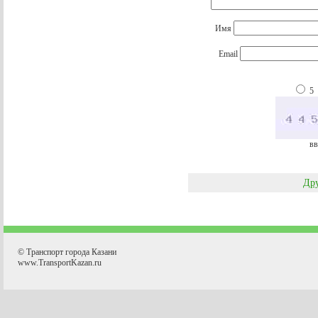
Имя
Email
5
вв
Дру
© Транспорт города Казани
www.TransportKazan.ru