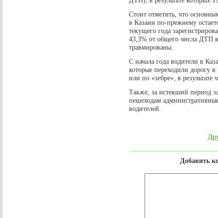
ДТП), в результате которых 1
Стоит отметить, что основн
в Казани по-прежнему остаетс
текущего года зарегистрирова
43,3% от общего числа ДТП в
травмированы.
С начала года водители в Каз
которые переходили дорогу в
или по «зебре», в результате 
Также, за истекший период з
пешеходам административные
водителей.
Дру
Добавить к