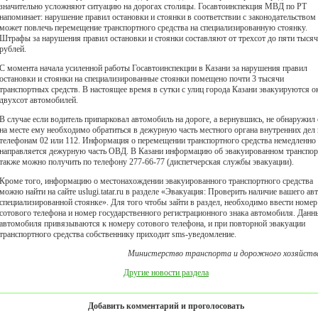
значительно усложняют ситуацию на дорогах столицы. Госавтоинспекция МВД по РТ
напоминает: нарушение правил остановки и стоянки в соответствии с законодательством
может повлечь перемещение транспортного средства на специализированную стоянку.
Штрафы за нарушения правил остановки и стоянки составляют от трехсот до пяти тысяч
рублей.
С момента начала усиленной работы Госавтоинспекции в Казани за нарушения правил
остановки и стоянки на специализированные стоянки помещено почти 3 тысячи
транспортных средств. В настоящее время в сутки с улиц города Казани эвакуируются о
двухсот автомобилей.
В случае если водитель припарковал автомобиль на дороге, а вернувшись, не обнаружил 
на месте ему необходимо обратиться в дежурную часть местного органа внутренних дел
телефонам 02 или 112. Информация о перемещении транспортного средства немедленно
направляется дежурную часть ОВД. В Казани информацию об эвакуированном транспор
также можно получить по телефону 277-66-77 (диспетчерская службы эвакуации).
Кроме того, информацию о местонахождении эвакуированного транспортного средства
можно найти на сайте uslugi.tatar.ru в разделе «Эвакуация: Проверить наличие вашего авт
специализированной стоянке». Для того чтобы зайти в раздел, необходимо ввести номер
сотового телефона и номер государственного регистрационного знака автомобиля. Данн
автомобиля привязываются к номеру сотового телефона, и при повторной эвакуации
транспортного средства собственнику приходит sms-уведомление.
Министерство транспорта и дорожного хозяйств
Другие новости раздела
Добавить комментарий и проголосовать