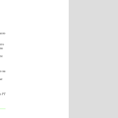
коло
его
 по
те
о на
ые
а РТ