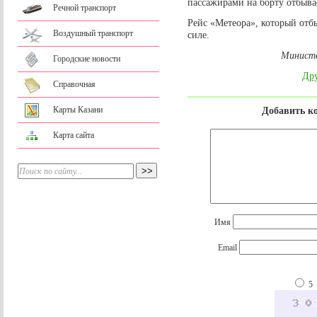
пассажирами на борту отбыва
Речной транспорт
Рейс «Метеора», который отбыв
Воздушный транспорт
силе.
Министе
Городские новости
Дру
Справочная
Карты Казани
Добавить к
Карта сайта
Имя
Email
5