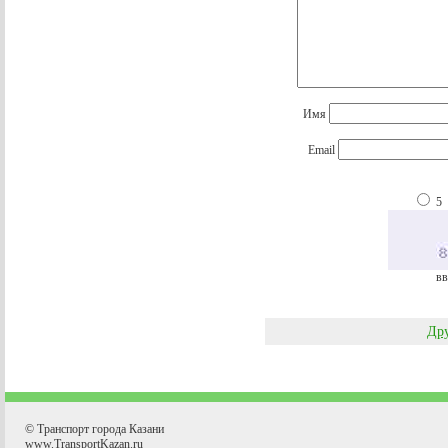
Имя
Email
5
вв
Дру
© Транспорт города Казани
www.TransportKazan.ru