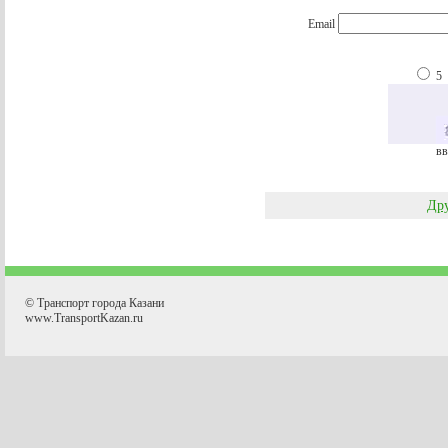
Email
5
вв
Дру
© Транспорт города Казани
www.TransportKazan.ru