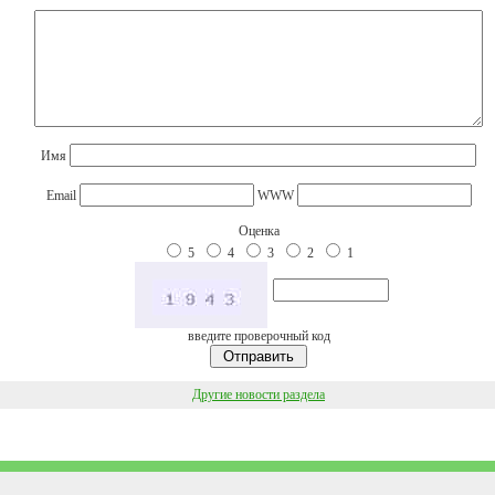
Имя
Email
WWW
Оценка
5
4
3
2
1
введите проверочный код
Другие новости раздела