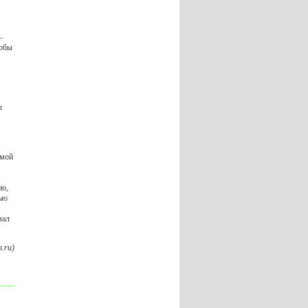
–
тобы
ы
емой
но,
тью
зал
.ru)