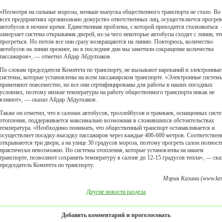
«Несмотря на сильные морозы, меньше выпуска общественного транспорта не стало. Во
всех предприятиях организовано дежурство ответственных лиц, осуществляется прогрев
автобусов в ночное время. Единственная проблема, с которой приходится сталкиваться 
замерзает система открывания дверей, из-за чего некоторые автобусы сходят с линии, ч
прогреться. Но потом все они сразу возвращаются на линию. Повторюсь, количество
автобусов на линии прежнее, но в последние дни мы заметили сокращение количества
пассажиров», — отметил Айдар Абдулхаков.
По словам председателя Комитета по транспорту, не вызывают нареканий и электронные
системы, которые установлены на всем пассажирском транспорте. «Электронные систем
применяют повсеместно, но все они сертифицированы для работы в наших погодных
условиях, поэтому низкие температуры на работу общественного транспорта никак не
влияют», — сказал Айдар Абдулхаков.
Также он отметил, что в салонах автобусов, троллейбусов и трамваев, оснащенных сист
отопления, поддерживается максимально возможная в сложившихся обстоятельствах
температура. «Необходимо понимать, что общественный транспорт останавливается и
осуществляет посадку-высадку пассажиров через каждые 400-600 метров. Соответствен
открываются три двери, а на улице 30 градусов мороза, поэтому прогреть салон полнос
практически невозможно. Но системы отопления, которые установлены на нашем
транспорте, позволяют сохранять температуру в салоне до 12-15 градусов тепла», — ска
председатель Комитета по транспорту.
Мэрия Казани (www.kzn
Другие новости раздела
Добавить комментарий и проголосовать