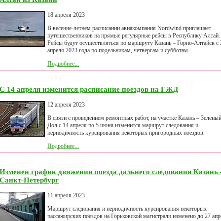
18 апреля 2023
В весенне-летнем расписании авиакомпания Nordwind приглашает
путешественников на прямые регулярные рейсы в Республику Алтай.
Рейсы будут осуществляться по маршруту Казань – Горно-Алтайск с 
апреля 2023 года по подельникам, четвергам и субботам.
Подробнее...
С 14 апреля изменится расписание поездов на ГЖД
12 апреля 2023
В связи с проведением ремонтных работ, на участке Казань – Зелены
Дол с 14 апреля по 5 июня изменится маршрут следования и
периодичность курсирования некоторых пригородных поездов.
Подробнее...
Изменен график движения поезда дальнего следования Казань 
Санкт-Петербург
11 апреля 2023
Маршрут следования и периодичность курсирования некоторых
пассажирских поездов на Горьковской магистрали изменено до 27 апр