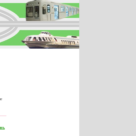
не
ань