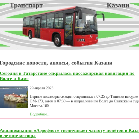
Транспорт Казани
Городские новости, анонсы, события Казани
Сегодня в Татарстане открылась пассажирская навигация по
Волге и Каме
29 апреля 2023
Первые пассажиры сегодня отправились в 07:25 до Ташевки на судне
ОМ-173, затем в 07:30 — в направлении по Волге до Свяжска на суд
Москва-160.
Подробнее...
Авиакомпания «Аэрофлот» увеличивает частоту полётов в Каз
в летние месяцы