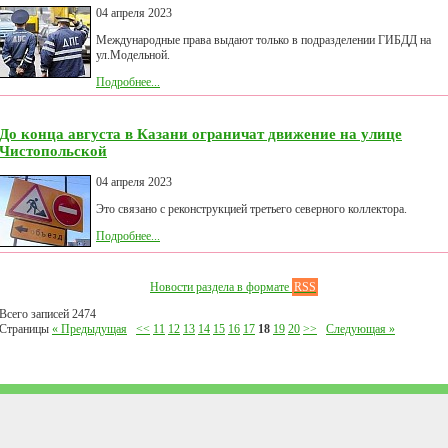
04 апреля 2023
Международные права выдают только в подразделении ГИБДД на
ул.Модельной.
Подробнее...
До конца августа в Казани ограничат движение на улице
Чистопольской
04 апреля 2023
Это связано с реконструкцией третьего северного коллектора.
Подробнее...
Новости раздела в формате
RSS
Всего записей 2474
Страницы
« Предыдущая
<<
11
12
13
14
15
16
17
18
19
20
>>
Следующая »