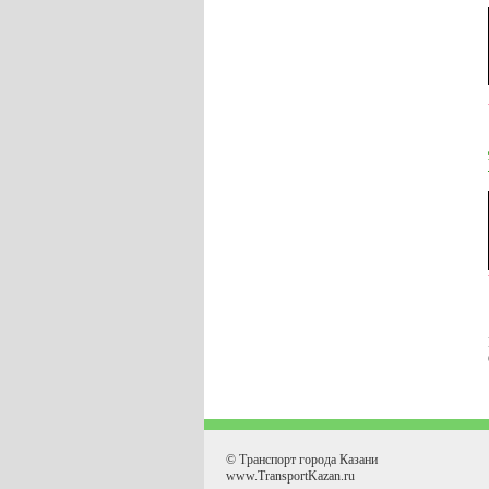
© Транспорт города Казани
www.TransportKazan.ru