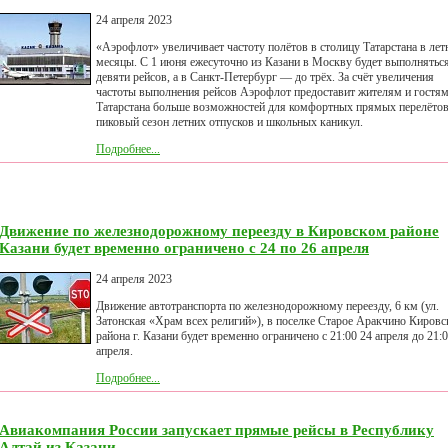
24 апреля 2023
«Аэрофлот» увеличивает частоту полётов в столицу Татарстана в лет
месяцы. С 1 июня ежесуточно из Казани в Москву будет выполнятьс
девяти рейсов, а в Санкт-Петербург — до трёх. За счёт увеличения
частоты выполнения рейсов Аэрофлот предоставит жителям и гостя
Татарстана больше возможностей для комфортных прямых перелётов
пиковый сезон летних отпусков и школьных каникул.
Подробнее...
Движение по железнодорожному переезду в Кировском районе
Казани будет временно ограничено с 24 по 26 апреля
24 апреля 2023
Движение автотранспорта по железнодорожному переезду, 6 км (ул.
Затонская «Храм всех религий»), в поселке Старое Аракчино Кировс
района г. Казани будет временно ограничено с 21:00 24 апреля до 21:
апреля.
Подробнее...
Авиакомпания России запускает прямые рейсы в Республику
Алтай из Казани