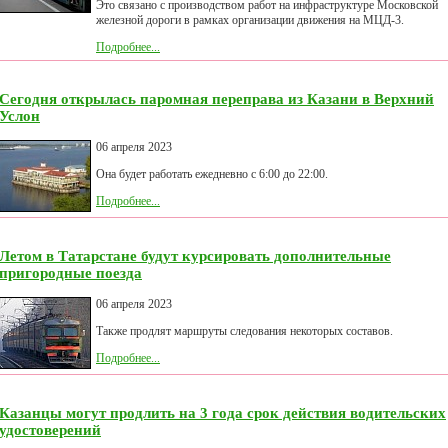
Это связано с производством работ на инфраструктуре Московской
железной дороги в рамках организации движения на МЦД-3.
Подробнее...
Сегодня открылась паромная переправа из Казани в Верхний
Услон
06 апреля 2023
Она будет работать ежедневно с 6:00 до 22:00.
Подробнее...
Летом в Татарстане будут курсировать дополнительные
пригородные поезда
06 апреля 2023
Также продлят маршруты следования некоторых составов.
Подробнее...
Казанцы могут продлить на 3 года срок действия водительских
удостоверений