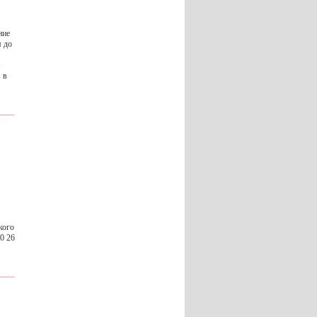
ние
я до
м
 в
кого
00 26