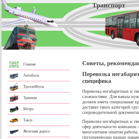
Трансп
Советы, рекоменда
Главная
Перевозка негабарит
Автобусы
специфика
Троллейбусы
Перевозка негабаритных и тя
сложностями. Для начала нуж
Трамваи
должен иметь специальные к
доставке таких категорий гру
Метро
сопроводительной документа
Такси
Перевозка негабаритных и тя
сфер деятельности компании 
Железная дорога
многолетним опытом работы, 
грузоперевозки разных парам