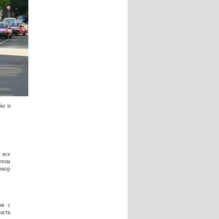
бы и
 все
отом
екор
ая с
асть