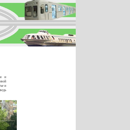
ми и
овой
ье и
ведь