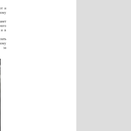
ют и
ному
анет
ного
 и в
лать
ному
ь за