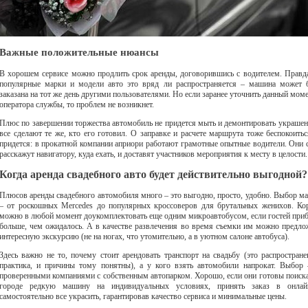
Важные положительные нюансы
В хорошем сервисе можно продлить срок аренды, договорившись с водителем. Правда
популярные марки и модели авто это вряд ли распространяется – машина может 
заказана на тот же день другими пользователями. Но если заранее уточнить данный моме
оператора службы, то проблем не возникнет.
Плюс по завершении торжества автомобиль не придется мыть и демонтировать украшен
все сделают те же, кто его готовил. О заправке и расчете маршрута тоже беспокоитьс
придется: в прокатной компании априори работают грамотные опытные водители. Они 
расскажут навигатору, куда ехать, и доставят участников мероприятия к месту в целости.
Когда аренда свадебного авто будет действительно выгодной?
Плюсов аренды свадебного автомобиля много – это выгодно, просто, удобно. Выбор м
– от роскошных Mercedes до популярных кроссоверов для брутальных женихов. Ко
можно в любой момент доукомплектовать еще одним микроавтобусом, если гостей при
больше, чем ожидалось. А в качестве развлечения во время съемки им можно предло
интересную экскурсию (не на ногах, что утомительно, а в уютном салоне автобуса).
Здесь важно не то, почему стоит арендовать транспорт на свадьбу (это распростране
практика, и причины тому понятны), а у кого взять автомобили напрокат. Выбор 
проверенными компаниями с собственным автопарком. Хорошо, если они готовы поиска
городе редкую машину на индивидуальных условиях, принять заказ в онла
самостоятельно все украсить, гарантировав качество сервиса и минимальные цены.