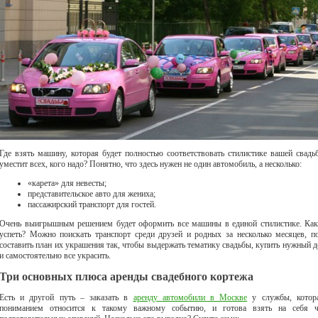
Где взять машину, которая будет полностью соответствовать стилистике вашей свадь
уместит всех, кого надо? Понятно, что здесь нужен не один автомобиль, а несколько:
«карета» для невесты;
представительское авто для жениха;
пассажирский транспорт для гостей.
Очень выигрышным решением будет оформить все машины в единой стилистике. Как
успеть? Можно поискать транспорт среди друзей и родных за несколько месяцев, п
составить план их украшения так, чтобы выдержать тематику свадьбы, купить нужный д
и самостоятельно все украсить.
Три основных плюса аренды свадебного кортежа
Есть и другой путь – заказать в
аренду автомобили в Москве
у службы, котор
пониманием относится к такому важному событию, и готова взять на себя ч