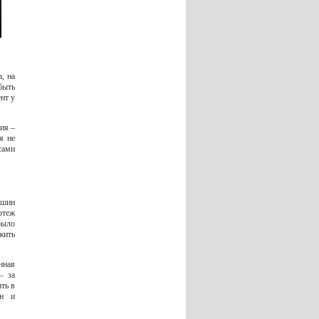
, на
быть
нт у
ия –
я не
сами
ашин
ртеж
было
жить
нная
– за
ть в
йн и