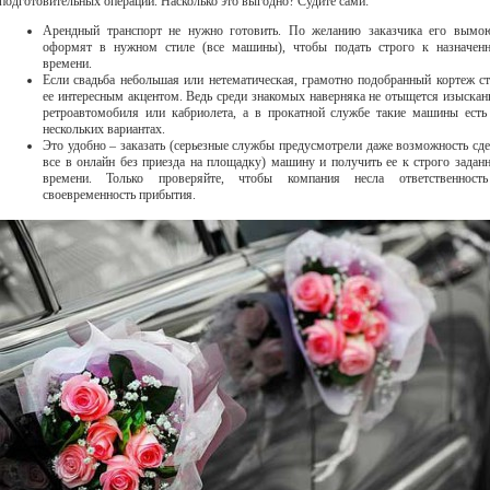
подготовительных операций. Насколько это выгодно? Судите сами:
Арендный транспорт не нужно готовить. По желанию заказчика его вымо
оформят в нужном стиле (все машины), чтобы подать строго к назначен
времени.
Если свадьба небольшая или нетематическая, грамотно подобранный кортеж ст
ее интересным акцентом. Ведь среди знакомых наверняка не отыщется изыскан
ретроавтомобиля или кабриолета, а в прокатной службе такие машины есть
нескольких вариантах.
Это удобно – заказать (серьезные службы предусмотрели даже возможность сде
все в онлайн без приезда на площадку) машину и получить ее к строго задан
времени. Только проверяйте, чтобы компания несла ответственност
своевременность прибытия.