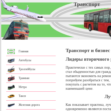
Трансп
Транспорт и бизнес
Главная
Лидеры вторичного 
Автобусы
Практически с тех самых пор,
Троллейбусы
стал обыденностью для гражда
пытаются экономить на ремонт
Трамваи
попробуем разобраться с тем
покупать с расчетом на то, ч
Метро
наименьшей цене.
Лу
Такси
Как показывает практика, лу
Железная дорога
одновременно являются пост