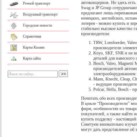
автоконцернов. Но здесь ест
Речной транспорт
Swag и JP Group сотрудничаю
предлагают лишь перепакован
Воздушный транспорт
немецких, английских, испан
лотерея - можно купить и хор
Городские новости
стабильно высокое качество 
производители:
Справочная
TRW, Lemfoerder, Valeo
Карты Казани
производители элемент
Koyo, SKF, SNR и не в
деталей для навесного 
Карта сайта
Bosch, Valeo, Magnetti 
производителей автомо
электрооборудованием 
Mann, Knecht, Cleap, 
- ведущие производите
Polcar, Hella, Bosch -
Почитать обо всех производи
В цикле “Производители” мо
фирм, особенностях их товар
покупателей, а также найти
купить подделку - настоящий
Советуем внимательно изучат
могут дать представление об 