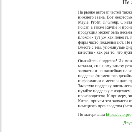
Не 
На рынке автозапчастей такж
нижнего звена. Вот некоторые
Meyle, Profit, JP Group. С н
Polcar, а также Ruville и про
продукция может быть весьма 
плохой - тут уж как повезет.
фирм часто подделывают. Не
Вместе с тем, упомянутые фи
качества - как раз то, что н
Опасайтесь подделок! Их мож
металла, сильному запаху ре
запчасти и на наклейках на к
подделке фирменного дизайна
информации о месте и дате п
Зачастую подделку очень лег
путайте подделку с изделием
производителя. К примеру, зн
Китае, причем эти запчасти о
немецкого производства (зато
По материалам
https://avto.pro
Друг