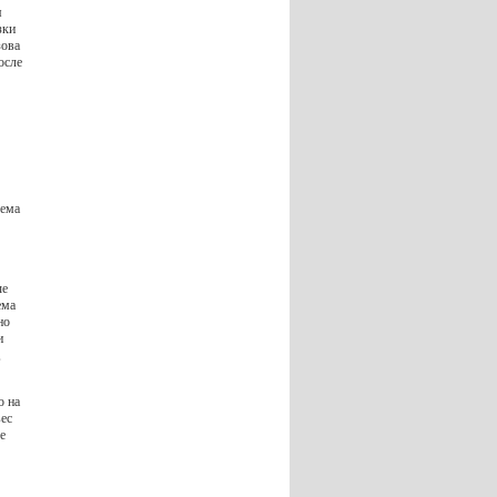
я
зки
зова
осле
ъема
ые
ема
но
и
,
о на
вес
е