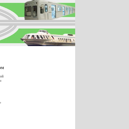
ом
ной
и
ь