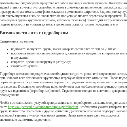
Автомобиль с гидробортом представляет собой машину с особым кузовом. Конструкци
задней стенки грузового отсека обеспечивает возможность выполнения процессов погру
и разгрузки с минимальными физическими и временными затратами. Заднюю стенку ку
или дверь опускают к земле, после чего на нее устанавливают перевозимые предметы. П
размещения груза (крупногабаритного, хрупкого, тяжелого) происходит автоматический
подъем плоскости на уровень кузова, а грузчикам остается только передвинуть его.
Возможности авто с гидробортом
Спецтехника позволяет:
поднимать и опускать грузы, масса которых составляет от 500 до 2000 кг;
исключить вероятность повреждения доставляемых предметов во время их под
и опускания;
сократить время на погрузку и разгрузку;
сэкономить деньги.
Гидроборт идеально подходит, если необходимо загрузить рояль или фортепиано, котор
при немалом весе отличаются хрупкостью и требуют бережного отношения. После подъ
борта на уровень с кузовом грузчики переместят предметы на отведенное место и надеж
их закрепят. Используют подобные приспособления при необходимости транспортировк
крупных неделимых (неразборных) вещей. Сюда относят стенды на выставки, декорации
оборудование.
Чтобы воспользоваться услугой аренды машины с гидробортом, заказать которую можн
сайте
https://ok-pereezd.ru/arenda-mashiny-s-gidrobortom
, необходимо указать габариты и 
груза, количество предметов и другие критерии. Диспетчеры компании подберут наиболе
выгодный вариант с учетом указанных данных. Заказ такого авто дает возможность
значительно экономить на доставке.