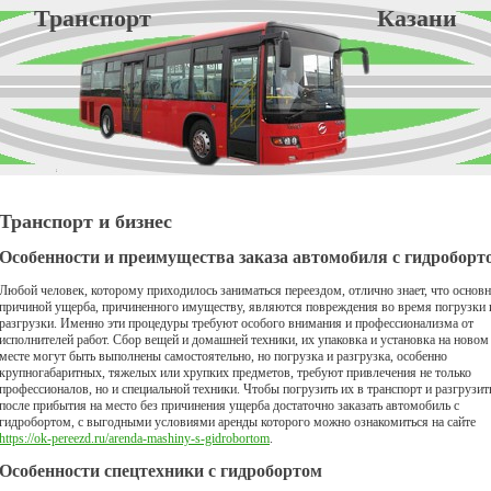
Транспорт Казани
Транспорт и бизнес
Особенности и преимущества заказа автомобиля с гидроборт
Любой человек, которому приходилось заниматься переездом, отлично знает, что основ
причиной ущерба, причиненного имуществу, являются повреждения во время погрузки 
разгрузки. Именно эти процедуры требуют особого внимания и профессионализма от
исполнителей работ. Сбор вещей и домашней техники, их упаковка и установка на новом
месте могут быть выполнены самостоятельно, но погрузка и разгрузка, особенно
крупногабаритных, тяжелых или хрупких предметов, требуют привлечения не только
профессионалов, но и специальной техники. Чтобы погрузить их в транспорт и разгрузит
после прибытия на место без причинения ущерба достаточно заказать автомобиль с
гидробортом, с выгодными условиями аренды которого можно ознакомиться на сайте
https://ok-pereezd.ru/arenda-mashiny-s-gidrobortom
.
Особенности спецтехники с гидробортом