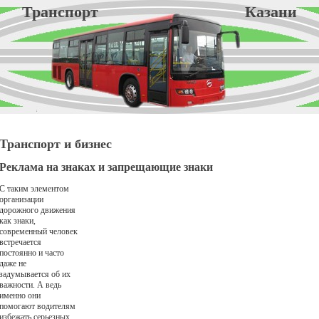
Транспорт Казани
Транспорт и бизнес
Реклама на знаках и запрещающие знаки
С таким элементом
организации
дорожного движения
как знаки,
современный человек
встречается
постоянно и часто
даже не
задумывается об их
важности. А ведь
именно они
помогают водителям
избежать серьезных