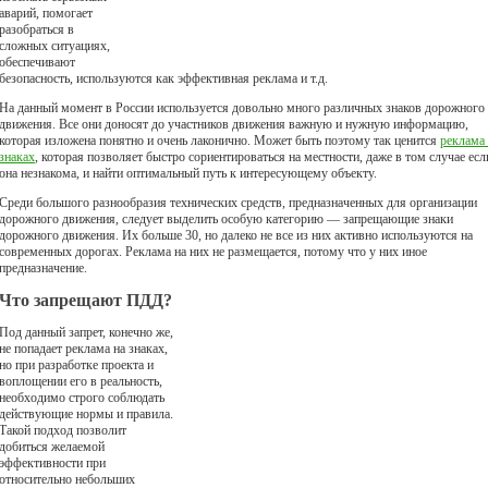
аварий, помогает
разобраться в
сложных ситуациях,
обеспечивают
безопасность, используются как эффективная реклама и т.д.
На данный момент в России используется довольно много различных знаков дорожного
движения. Все они доносят до участников движения важную и нужную информацию,
которая изложена понятно и очень лаконично. Может быть поэтому так ценится
реклама 
знаках
, которая позволяет быстро сориентироваться на местности, даже в том случае есл
она незнакома, и найти оптимальный путь к интересующему объекту.
Среди большого разнообразия технических средств, предназначенных для организации
дорожного движения, следует выделить особую категорию — запрещающие знаки
дорожного движения. Их больше 30, но далеко не все из них активно используются на
современных дорогах. Реклама на них не размещается, потому что у них иное
предназначение.
Что запрещают ПДД?
Под данный запрет, конечно же,
не попадает реклама на знаках,
но при разработке проекта и
воплощении его в реальность,
необходимо строго соблюдать
действующие нормы и правила.
Такой подход позволит
добиться желаемой
эффективности при
относительно небольших