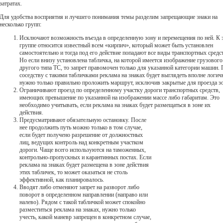
затратах.
Для удобства восприятия и лучшего понимания темы разделим запрещающие знаки на
несколько групп:
Исключают возможность въезда в определенную зону и перемещения по ней. К 
группе относится известный всем «кирпич», который может быть установлен
самостоятельно и тогда под его действие попадают все виды транспортных средс
Но если внизу установлена табличка, на которой имеется изображение грузового
другого типа ТС, то запрет правомочен только для указанной категории машин.
соседству с такими табличками реклама на знаках будет выглядеть вполне логич
нужно только правильно проложить маршрут, исключив закрытые для проезда з
Ограничивают проезд по определенному участку дороги транспортных средств,
имеющих превышение по указанной на изображении массе либо габаритам. Это
необходимо учитывать, если реклама на знаках будет размещаться в зоне их
действия.
Предусматривают обязательную остановку. После
нее продолжить путь можно только в том случае,
если будет получено разрешение от должностных
лиц, ведущих контроль над конкретным участком
дороги. Чаще всего используются на таможенных,
контрольно-пропускных и карантинных постах. Если
реклама на знаках будет размещена в зоне действия
этих табличек, то может оказаться не столь
эффективной, как планировалось.
Вводят либо отменяют запрет на разворот либо
поворот в определенном направлении (направо или
налево). Рядом с такой табличкой может спокойно
разместиться реклама на знаках, нужно только
учесть, какой маневр запрещен в конкретном случае,