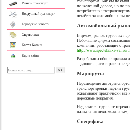
транспортом. Как бы не были
Речной транспорт
по железной дороге, но по пр
потребителю автотранспортом
Воздушный транспорт
остаётся за автомобильным п
Городские новости
Автомобильный рынок
Справочная
В целом, рынок грузовых пе
Небольшие фирмы составляют 
Карты Казани
компании, работающие с тран
http://www.spectehnika-val.ru/tr
Карта сайта
Разработаны общие правила д
задающие ритм и развитие де
Маршруты
Перемещение автотранспорто
транспортировки партий гру
охватывают практически все 
дорожные покрытия.
Недостаток: грузовые перевоз
назначения невозможны там, г
Специфика