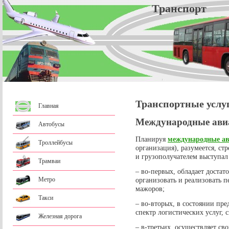
Трансп
Транспортные услу
Главная
Международные авиа
Автобусы
Планируя
международные ав
Троллейбусы
организация), разумеется, ст
и грузополучателем выступал
Трамваи
– во-первых, обладает доста
организовать и реализовать 
Метро
мажоров;
Такси
– во-вторых, в состоянии пр
спектр логистических услуг, 
Железная дорога
– в-третьих, осуществляет св