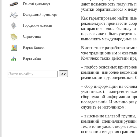
Речной транспорт
дают возможность получать п
убытки обратившегося к нему
Воздушный транспорт
Как гарантировано найти им
рекомендуют произвести сбо
Городские новости
которая позволила бы получи
перевозчике и быть уверенным
Справочная
выполнять международные ав
В логистике разработан комп
Карты Казани
уже традиционным и охватыва
Комплекс таких действий пре
Карта сайта
– подбор основных критериев
компании, наиболее весомыми
реализации грузоперевозки, б
– сбор информации на основ
участниках (авиаперевозчика
сбор нужной информации про
исследований. И именно резу
служить ее источником;
– выяснение целевой группы,
компаний, специализирующих
тех, кто не удовлетворяет же
основании введения граничн