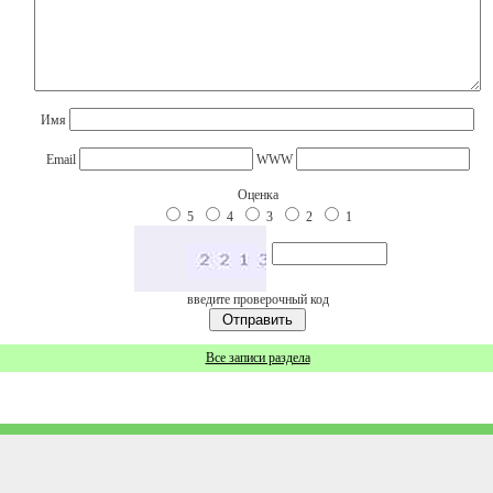
Имя
Email
WWW
Оценка
5
4
3
2
1
введите проверочный код
Все записи раздела