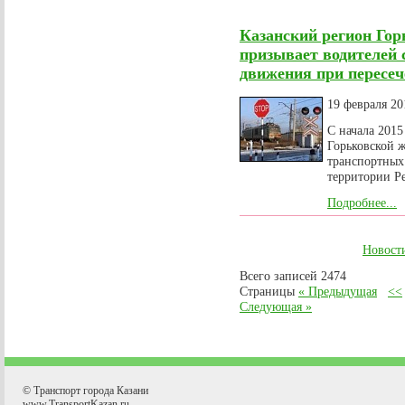
Казанский регион Гор
призывает водителей 
движения при пересеч
19 февраля 20
С начала 2015
Горьковской 
транспортных
территории Р
Подробнее...
Новост
Всего записей 2474
Страницы
« Предыдущая
<<
Следующая »
© Транспорт города Казани
www.TransportKazan.ru