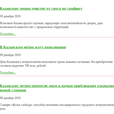
Казанские дворы очистят от снега по графику
10 декабря 2010
Исполком Казани просит горожан, паркующих свои автомобили во дворах, дать
возможность вывезти снег с придомовых территорий.
Подробнее...
В Казанском метро ждут пополнения
09 декабря 2010
Депо Казанского метрополитена пополнится тремя новыми составами. На приобретение
составов выделено 700 млн. рублей.
Подробнее...
Казанские метростроители днем и ночью приближают открыти
новой станции
09 декабря 2010
Станция «Козья слобода» способна увеличить пассажиропоток городского метрополитена
раза.