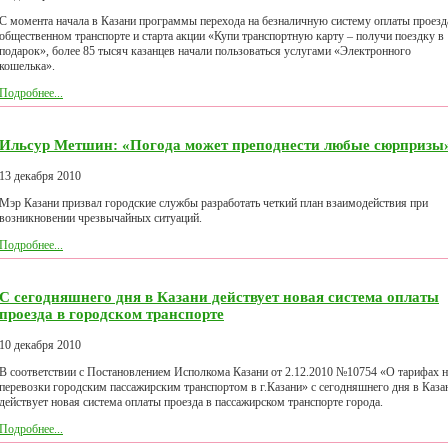
С момента начала в Казани программы перехода на безналичную систему оплаты проезд
общественном транспорте и старта акции «Купи транспортную карту – получи поездку в
подарок», более 85 тысяч казанцев начали пользоваться услугами «Электронного
кошелька».
Подробнее...
Ильсур Метшин: «Погода может преподнести любые сюрпризы
13 декабря 2010
Мэр Казани призвал городские службы разработать четкий план взаимодействия при
возникновении чрезвычайных ситуаций.
Подробнее...
С сегодняшнего дня в Казани действует новая система оплаты
проезда в городском транспорте
10 декабря 2010
В соответствии с Постановлением Исполкома Казани от 2.12.2010 №10754 «О тарифах н
перевозки городским пассажирским транспортом в г.Казани» c сегодняшнего дня в Каза
действует новая система оплаты проезда в пассажирском транспорте города.
Подробнее...