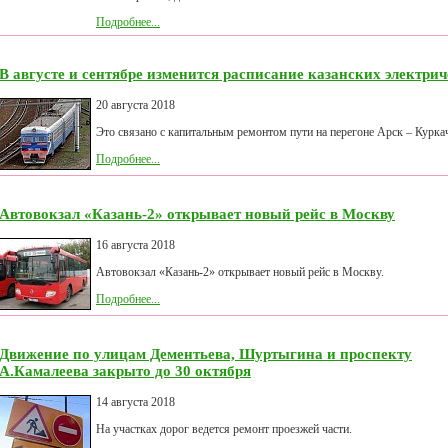
Подробнее...
В августе и сентябре изменится расписание казанских электри
20 августа 2018
Это связано с капитальным ремонтом пути на перегоне Арск – Курка
Подробнее...
Автовокзал «Казань-2» открывает новый рейс в Москву
16 августа 2018
Автовокзал «Казань-2» открывает новый рейс в Москву.
Подробнее...
Движение по улицам Дементьева, Шуртыгина и проспекту
А.Камалеева закрыто до 30 октября
14 августа 2018
На участках дорог ведется ремонт проезжей части.