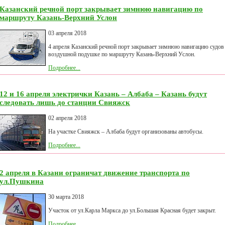
Казанский речной порт закрывает зимнюю навигацию по
маршруту Казань-Верхний Услон
03 апреля 2018
4 апреля Казанский речной порт закрывает зимнюю навигацию судов
воздушной подушке по маршруту Казань-Верхний Услон.
Подробнее...
12 и 16 апреля электрички Казань – Албаба – Казань будут
следовать лишь до станции Свияжск
02 апреля 2018
На участке Свияжск – Албаба будут организованы автобусы.
Подробнее...
2 апреля в Казани ограничат движение транспорта по
ул.Пушкина
30 марта 2018
Участок от ул.Карла Маркса до ул.Большая Красная будет закрыт.
Подробнее...