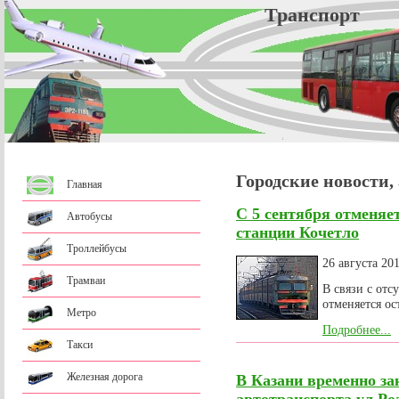
Трансп
Городские новости,
Главная
С 5 сентября отменяе
Автобусы
станции Кочетло
Троллейбусы
26 августа 20
Трамваи
В связи с отс
отменяется ос
Метро
Подробнее...
Такси
Железная дорога
В Казани временно з