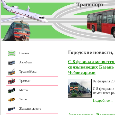
Трансп
Городские новости,
Главная
С 8 февраля меняется 
Автобусы
связывающих Казань 
Троллейбусы
Чебоксарами
Трамваи
02 февраля 20
С 8 февраля в
Метро
изменяется р
Такси
Подробнее...
Железная дорога