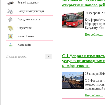
Автовокзал «Восточн
Речной транспорт
открытием нового ре
Воздушный транспорт
01 февраля 20
Городские новости
Комфортабель
Маршрут прох
Бугульиу. Сто
Справочная
Подробнее...
Карты Казани
Карта сайта
С 1 февраля изменяет
услуг в пригородных 
комфортности
28 января 201
С 1 февраля и
комфортность
повышенной 
Подробнее...