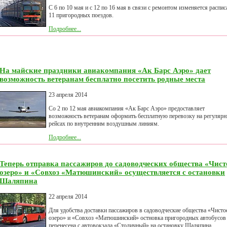
С 6 по 10 мая и с 12 по 16 мая в связи с ремонтом изменяется распис
11 пригородных поездов.
Подробнее...
На майские праздники авиакомпания «Ак Барс Аэро» дает
возможность ветеранам бесплатно посетить родные места
23 апреля 2014
Со 2 по 12 мая авиакомпания «Ак Барс Аэро» предоставляет
возможность ветеранам оформить бесплатную перевозку на регуляр
рейсах по внутренним воздушным линиям.
Подробнее...
Теперь отправка пассажиров до садоводческих общества «Чист
озеро» и «Совхоз «Матюшинский» осуществляется с остановки
Шаляпина
22 апреля 2014
Для удобства доставки пассажиров в садоводческие общества «Чисто
озеро» и «Совхоз «Матюшинский» остновка пригородных автобусов
перенесена с автовокзала «Столичный» на остановку Шаляпина