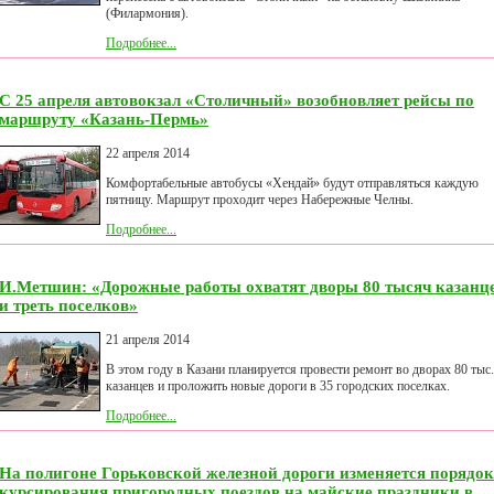
(Филармония).
Подробнее...
С 25 апреля автовокзал «Столичный» возобновляет рейсы по
маршруту «Казань-Пермь»
22 апреля 2014
Комфортабельные автобусы «Хендай» будут отправляться каждую
пятницу. Маршрут проходит через Набережные Челны.
Подробнее...
И.Метшин: «Дорожные работы охватят дворы 80 тысяч казанц
и треть поселков»
21 апреля 2014
В этом году в Казани планируется провести ремонт во дворах 80 тыс.
казанцев и проложить новые дороги в 35 городских поселках.
Подробнее...
На полигоне Горьковской железной дороги изменяется порядок
курсирования пригородных поездов на майские праздники в